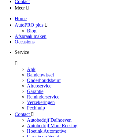
Contact
Meer
Home
AutoPRO plus
Blog
Afspraak maken
Occasions
Service
Apk
Bandenwissel
Onderhoudsbeurt
Aircoservice
Garantie
Reminderservice
Verzekeringen
Pechhulp
Contact
Autobedrijf Dalhoeven
Autobedrijf Marc Reesing
Hoetink Automotive
Garage de Vecht