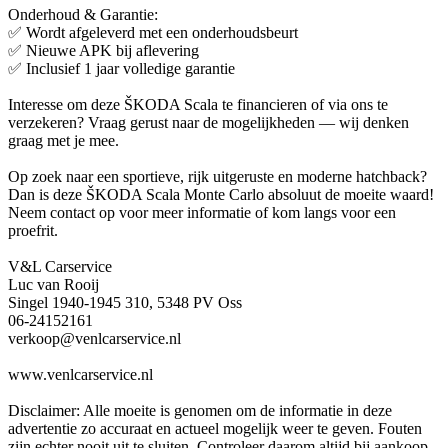
Onderhoud & Garantie:
✅ Wordt afgeleverd met een onderhoudsbeurt
✅ Nieuwe APK bij aflevering
✅ Inclusief 1 jaar volledige garantie
Interesse om deze ŠKODA Scala te financieren of via ons te
verzekeren? Vraag gerust naar de mogelijkheden — wij denken
graag met je mee.
Op zoek naar een sportieve, rijk uitgeruste en moderne hatchback?
Dan is deze ŠKODA Scala Monte Carlo absoluut de moeite waard!
Neem contact op voor meer informatie of kom langs voor een
proefrit.
V&L Carservice
Luc van Rooij
Singel 1940-1945 310, 5348 PV Oss
06-24152161
verkoop@venlcarservice.nl
www.venlcarservice.nl
Disclaimer: Alle moeite is genomen om de informatie in deze
advertentie zo accuraat en actueel mogelijk weer te geven. Fouten
zijn echter nooit uit te sluiten. Controleer daarom altijd bij aankoop