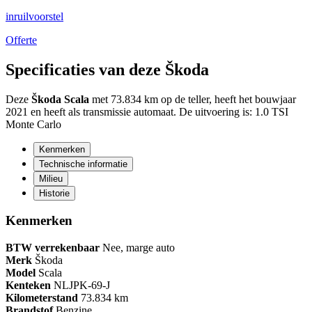
inruilvoorstel
Offerte
Specificaties van deze Škoda
Deze
Škoda Scala
met 73.834 km op de teller, heeft het bouwjaar
2021 en heeft als transmissie automaat. De uitvoering is: 1.0 TSI
Monte Carlo
Kenmerken
Technische informatie
Milieu
Historie
Kenmerken
BTW verrekenbaar
Nee, marge auto
Merk
Škoda
Model
Scala
Kenteken
NL
JPK-69-J
Kilometerstand
73.834 km
Brandstof
Benzine