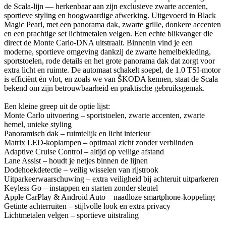
de Scala-lijn — herkenbaar aan zijn exclusieve zwarte accenten,
sportieve styling en hoogwaardige afwerking. Uitgevoerd in Black
Magic Pearl, met een panorama dak, zwarte grille, donkere accenten
en een prachtige set lichtmetalen velgen. Een echte blikvanger die
direct de Monte Carlo-DNA uitstraalt. Binnenin vind je een
moderne, sportieve omgeving dankzij de zwarte hemelbekleding,
sportstoelen, rode details en het grote panorama dak dat zorgt voor
extra licht en ruimte. De automaat schakelt soepel, de 1.0 TSI-motor
is efficiënt én vlot, en zoals we van ŠKODA kennen, staat de Scala
bekend om zijn betrouwbaarheid en praktische gebruiksgemak.
Een kleine greep uit de optie lijst:
Monte Carlo uitvoering – sportstoelen, zwarte accenten, zwarte
hemel, unieke styling
Panoramisch dak – ruimtelijk en licht interieur
Matrix LED-koplampen – optimaal zicht zonder verblinden
Adaptive Cruise Control – altijd op veilige afstand
Lane Assist – houdt je netjes binnen de lijnen
Dodehoekdetectie – veilig wisselen van rijstrook
Uitparkeerwaarschuwing – extra veiligheid bij achteruit uitparkeren
Keyless Go – instappen en starten zonder sleutel
Apple CarPlay & Android Auto – naadloze smartphone-koppeling
Getinte achterruiten – stijlvolle look en extra privacy
Lichtmetalen velgen – sportieve uitstraling