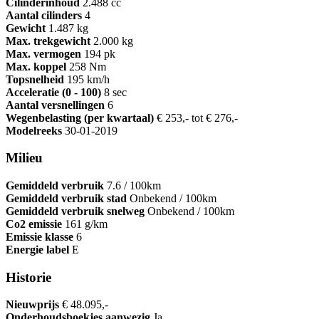
Cilinderinhoud
2.488 cc
Aantal cilinders
4
Gewicht
1.487 kg
Max. trekgewicht
2.000 kg
Max. vermogen
194 pk
Max. koppel
258 Nm
Topsnelheid
195 km/h
Acceleratie (0 - 100)
8 sec
Aantal versnellingen
6
Wegenbelasting (per kwartaal)
€ 253,- tot € 276,-
Modelreeks
30-01-2019
Milieu
Gemiddeld verbruik
7.6 / 100km
Gemiddeld verbruik stad
Onbekend / 100km
Gemiddeld verbruik snelweg
Onbekend / 100km
Co2 emissie
161 g/km
Emissie klasse
6
Energie label
E
Historie
Nieuwprijs
€ 48.095,-
Onderhoudsboekjes aanwezig
Ja