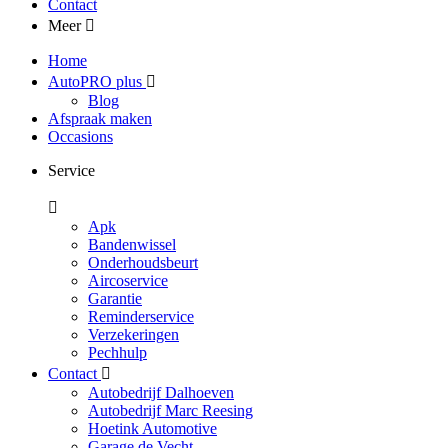
Contact
Meer
Home
AutoPRO plus
Blog
Afspraak maken
Occasions
Service
Apk
Bandenwissel
Onderhoudsbeurt
Aircoservice
Garantie
Reminderservice
Verzekeringen
Pechhulp
Contact
Autobedrijf Dalhoeven
Autobedrijf Marc Reesing
Hoetink Automotive
Garage de Vecht