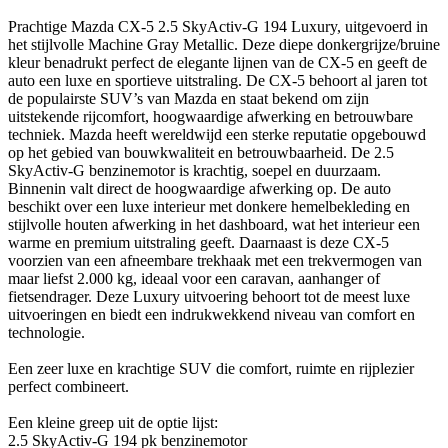
Prachtige Mazda CX-5 2.5 SkyActiv-G 194 Luxury, uitgevoerd in
het stijlvolle Machine Gray Metallic. Deze diepe donkergrijze/bruine
kleur benadrukt perfect de elegante lijnen van de CX-5 en geeft de
auto een luxe en sportieve uitstraling. De CX-5 behoort al jaren tot
de populairste SUV’s van Mazda en staat bekend om zijn
uitstekende rijcomfort, hoogwaardige afwerking en betrouwbare
techniek. Mazda heeft wereldwijd een sterke reputatie opgebouwd
op het gebied van bouwkwaliteit en betrouwbaarheid. De 2.5
SkyActiv-G benzinemotor is krachtig, soepel en duurzaam.
Binnenin valt direct de hoogwaardige afwerking op. De auto
beschikt over een luxe interieur met donkere hemelbekleding en
stijlvolle houten afwerking in het dashboard, wat het interieur een
warme en premium uitstraling geeft. Daarnaast is deze CX-5
voorzien van een afneembare trekhaak met een trekvermogen van
maar liefst 2.000 kg, ideaal voor een caravan, aanhanger of
fietsendrager. Deze Luxury uitvoering behoort tot de meest luxe
uitvoeringen en biedt een indrukwekkend niveau van comfort en
technologie.
Een zeer luxe en krachtige SUV die comfort, ruimte en rijplezier
perfect combineert.
Een kleine greep uit de optie lijst:
2.5 SkyActiv-G 194 pk benzinemotor