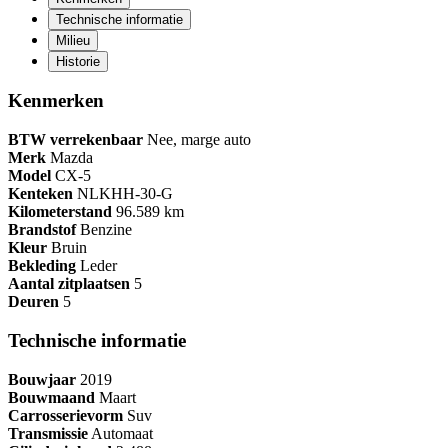
Technische informatie
Milieu
Historie
Kenmerken
BTW verrekenbaar
Nee, marge auto
Merk
Mazda
Model
CX-5
Kenteken
NL
KHH-30-G
Kilometerstand
96.589 km
Brandstof
Benzine
Kleur
Bruin
Bekleding
Leder
Aantal zitplaatsen
5
Deuren
5
Technische informatie
Bouwjaar
2019
Bouwmaand
Maart
Carrosserievorm
Suv
Transmissie
Automaat