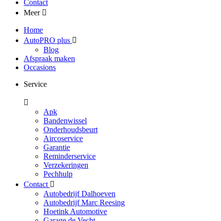
Contact
Meer
Home
AutoPRO plus
Blog
Afspraak maken
Occasions
Service
Apk
Bandenwissel
Onderhoudsbeurt
Aircoservice
Garantie
Reminderservice
Verzekeringen
Pechhulp
Contact
Autobedrijf Dalhoeven
Autobedrijf Marc Reesing
Hoetink Automotive
Garage de Vecht