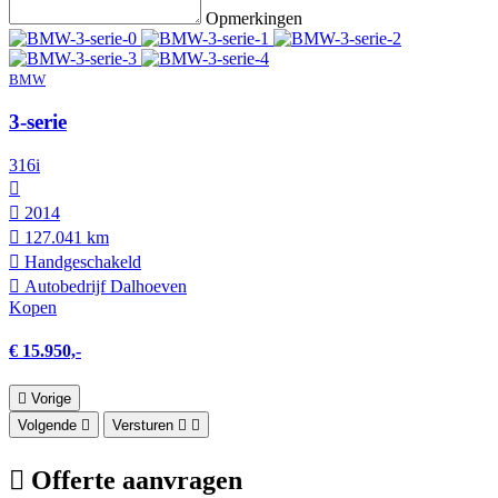
Opmerkingen
BMW
3-serie
316i
2014
127.041 km
Hand­geschakeld
Autobedrijf Dalhoeven
Kopen
€ 15.950,-
Vorige
Volgende
Versturen
Offerte aanvragen