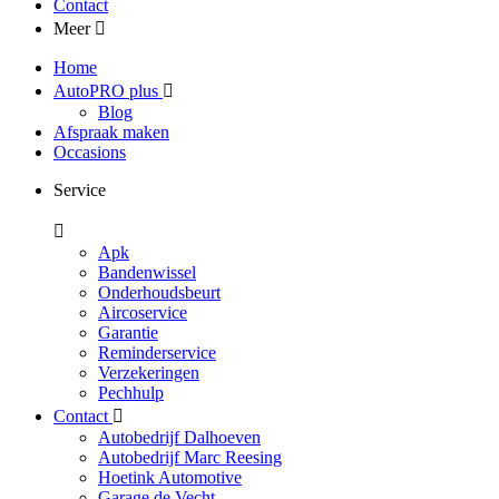
Contact
Meer
Home
AutoPRO plus
Blog
Afspraak maken
Occasions
Service
Apk
Bandenwissel
Onderhoudsbeurt
Aircoservice
Garantie
Reminderservice
Verzekeringen
Pechhulp
Contact
Autobedrijf Dalhoeven
Autobedrijf Marc Reesing
Hoetink Automotive
Garage de Vecht