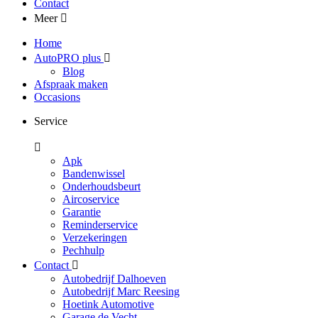
Contact
Meer
Home
AutoPRO plus
Blog
Afspraak maken
Occasions
Service
Apk
Bandenwissel
Onderhoudsbeurt
Aircoservice
Garantie
Reminderservice
Verzekeringen
Pechhulp
Contact
Autobedrijf Dalhoeven
Autobedrijf Marc Reesing
Hoetink Automotive
Garage de Vecht