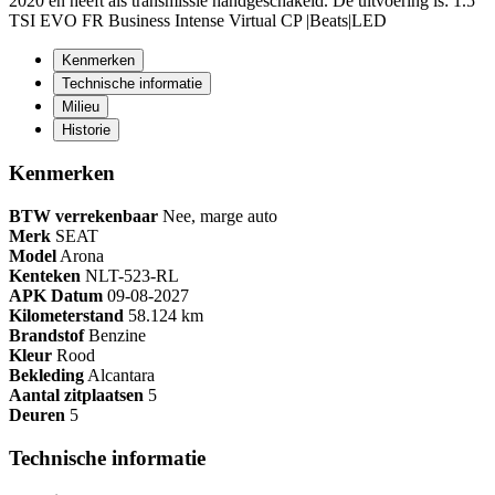
2020 en heeft als transmissie handgeschakeld. De uitvoering is: 1.5
TSI EVO FR Business Intense Virtual CP |Beats|LED
Kenmerken
Technische informatie
Milieu
Historie
Kenmerken
BTW verrekenbaar
Nee, marge auto
Merk
SEAT
Model
Arona
Kenteken
NL
T-523-RL
APK Datum
09-08-2027
Kilometerstand
58.124 km
Brandstof
Benzine
Kleur
Rood
Bekleding
Alcantara
Aantal zitplaatsen
5
Deuren
5
Technische informatie