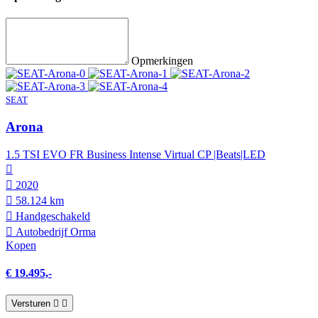
Opmerkingen
SEAT
Arona
1.5 TSI EVO FR Business Intense Virtual CP |Beats|LED
2020
58.124 km
Hand­geschakeld
Autobedrijf Orma
Kopen
€ 19.495,-
Versturen