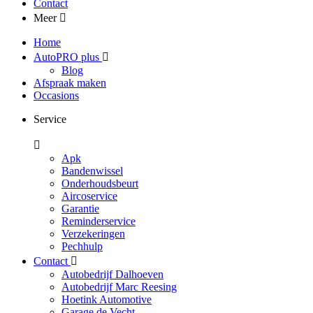
Contact
Meer
Home
AutoPRO plus
Blog
Afspraak maken
Occasions
Service
Apk
Bandenwissel
Onderhoudsbeurt
Aircoservice
Garantie
Reminderservice
Verzekeringen
Pechhulp
Contact
Autobedrijf Dalhoeven
Autobedrijf Marc Reesing
Hoetink Automotive
Garage de Vecht