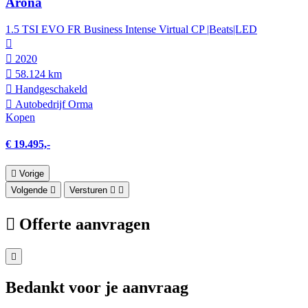
Arona
1.5 TSI EVO FR Business Intense Virtual CP |Beats|LED
2020
58.124 km
Hand­geschakeld
Autobedrijf Orma
Kopen
€ 19.495,-
Vorige
Volgende
Versturen
Offerte aanvragen
Bedankt voor je aanvraag