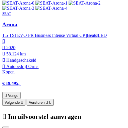
SEAT
Arona
1.5 TSI EVO FR Business Intense Virtual CP |Beats|LED
2020
58.124 km
Hand­geschakeld
Autobedrijf Orma
Kopen
€ 19.495,-
Vorige
Volgende
Versturen
Inruilvoorstel aanvragen