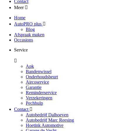
Contact
Meer
Home
AutoPRO plus
Blog
Afspraak maken
Occasions
Service
Apk
Bandenwissel
Onderhoudsbeurt
Aircoservice
Garantie
Reminderservice
Verzekeringen
Pechhulp
Contact
Autobedrijf Dalhoeven
Autobedrijf Marc Reesing
Hoetink Automotive
Garage de Vecht