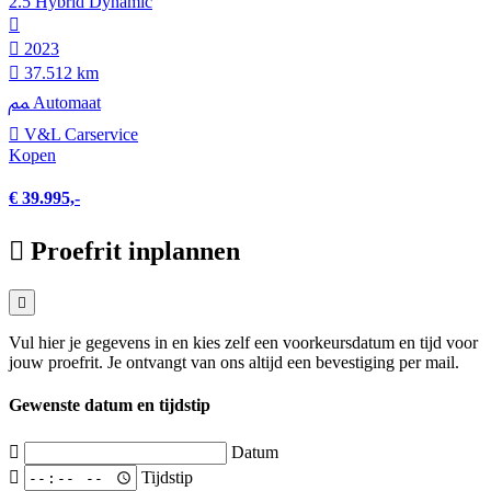
2.5 Hybrid Dynamic
2023
37.512 km
Automaat
V&L Carservice
Kopen
€ 39.995,-
Proefrit inplannen
Vul hier je gegevens in en kies zelf een voorkeursdatum en tijd voor
jouw proefrit. Je ontvangt van ons altijd een bevestiging per mail.
Gewenste datum en tijdstip
Datum
Tijdstip