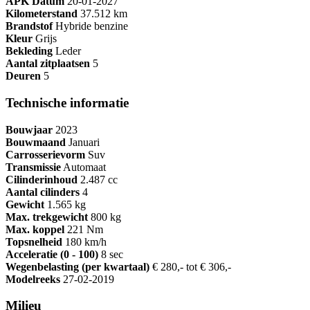
APK Datum
20-01-2027
Kilometerstand
37.512 km
Brandstof
Hybride benzine
Kleur
Grijs
Bekleding
Leder
Aantal zitplaatsen
5
Deuren
5
Technische informatie
Bouwjaar
2023
Bouwmaand
Januari
Carrosserievorm
Suv
Transmissie
Automaat
Cilinderinhoud
2.487 cc
Aantal cilinders
4
Gewicht
1.565 kg
Max. trekgewicht
800 kg
Max. koppel
221 Nm
Topsnelheid
180 km/h
Acceleratie (0 - 100)
8 sec
Wegenbelasting (per kwartaal)
€ 280,- tot € 306,-
Modelreeks
27-02-2019
Milieu