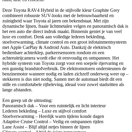
Deze Toyota RAV4 Hybrid in de stijlvolle kleur Graphite Grey
combineert robuuste SUV-looks met de betrouwbaarheid en
zuinigheid waar Toyota al jaren om bekendstaat. Met zijn
dynamische lijnen, fraaie lichtmetalen velgen en panoramisch dak is
het een auto die direct indruk maakt. Binnenin geniet je van veel
luxe en comfort. Denk aan volledige lederen bekleding,
stoelverwarming, climate control en een groot infotainmentsysteem
met Apple CarPlay & Android Auto. Dankzij de elektrisch
bedienbare achterklep, parkeersensoren rondom en een
achteruitrijcamera wordt elke rit eenvoudig en ontspannen. Het
hybride systeem van Toyota zorgt voor een soepele rijervaring en
een gunstig brandstofverbruik. De elektromotoren ondersteunen de
benzinemotor wanneer nodig en laden zichzelf onderweg weer op –
stekkeren is dus niet nodig. Samen met de automaat biedt dit een
stille en comfortabele rijbeleving, ideaal voor zowel stadsritten als
lange afstanden.
Een greep uit de uitrusting:
Panoramisch dak – Voor een ruimtelijk en licht interieur
Lederen bekleding – Luxe en stijlvol comfort
Stoelverwarming – Heerlijk warm tijdens koude dagen
Adaptive Cruise Control – Veilig en ontspannen rijden
Lane Assist – Blijf altijd netjes binnen de lijnen