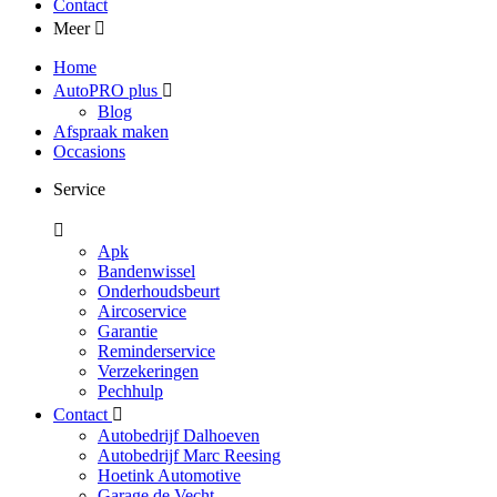
Contact
Meer
Home
AutoPRO plus
Blog
Afspraak maken
Occasions
Service
Apk
Bandenwissel
Onderhoudsbeurt
Aircoservice
Garantie
Reminderservice
Verzekeringen
Pechhulp
Contact
Autobedrijf Dalhoeven
Autobedrijf Marc Reesing
Hoetink Automotive
Garage de Vecht