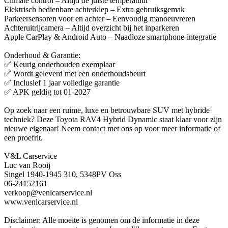
Climate control – Altijd de juiste temperatuur
Elektrisch bedienbare achterklep – Extra gebruiksgemak
Parkeersensoren voor en achter – Eenvoudig manoeuvreren
Achteruitrijcamera – Altijd overzicht bij het inparkeren
Apple CarPlay & Android Auto – Naadloze smartphone-integratie
Onderhoud & Garantie:
✅ Keurig onderhouden exemplaar
✅ Wordt geleverd met een onderhoudsbeurt
✅ Inclusief 1 jaar volledige garantie
✅ APK geldig tot 01-2027
Op zoek naar een ruime, luxe en betrouwbare SUV met hybride
techniek? Deze Toyota RAV4 Hybrid Dynamic staat klaar voor zijn
nieuwe eigenaar! Neem contact met ons op voor meer informatie of
een proefrit.
V&L Carservice
Luc van Rooij
Singel 1940-1945 310, 5348PV Oss
06-24152161
verkoop@venlcarservice.nl
www.venlcarservice.nl
Disclaimer: Alle moeite is genomen om de informatie in deze