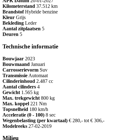
APK Datum
20-01-2027
Kilometerstand
37.512 km
Brandstof
Hybride benzine
Kleur
Grijs
Bekleding
Leder
Aantal zitplaatsen
5
Deuren
5
Technische informatie
Bouwjaar
2023
Bouwmaand
Januari
Carrosserievorm
Suv
Transmissie
Automaat
Cilinderinhoud
2.487 cc
Aantal cilinders
4
Gewicht
1.565 kg
Max. trekgewicht
800 kg
Max. koppel
221 Nm
Topsnelheid
180 km/h
Acceleratie (0 - 100)
8 sec
Wegenbelasting (per kwartaal)
€ 280,- tot € 306,-
Modelreeks
27-02-2019
Milieu