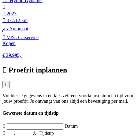
2.5 Hybrid Dynamic
2023
37.512 km
Automaat
V&L Carservice
Kopen
€ 39.995,-
Proefrit inplannen
Vul hier je gegevens in en kies zelf een voorkeursdatum en tijd voor
jouw proefrit. Je ontvangt van ons altijd een bevestiging per mail.
Gewenste datum en tijdstip
Datum
Tijdstip