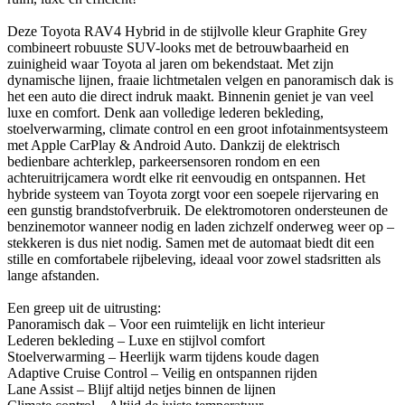
Deze Toyota RAV4 Hybrid in de stijlvolle kleur Graphite Grey
combineert robuuste SUV-looks met de betrouwbaarheid en
zuinigheid waar Toyota al jaren om bekendstaat. Met zijn
dynamische lijnen, fraaie lichtmetalen velgen en panoramisch dak is
het een auto die direct indruk maakt. Binnenin geniet je van veel
luxe en comfort. Denk aan volledige lederen bekleding,
stoelverwarming, climate control en een groot infotainmentsysteem
met Apple CarPlay & Android Auto. Dankzij de elektrisch
bedienbare achterklep, parkeersensoren rondom en een
achteruitrijcamera wordt elke rit eenvoudig en ontspannen. Het
hybride systeem van Toyota zorgt voor een soepele rijervaring en
een gunstig brandstofverbruik. De elektromotoren ondersteunen de
benzinemotor wanneer nodig en laden zichzelf onderweg weer op –
stekkeren is dus niet nodig. Samen met de automaat biedt dit een
stille en comfortabele rijbeleving, ideaal voor zowel stadsritten als
lange afstanden.
Een greep uit de uitrusting:
Panoramisch dak – Voor een ruimtelijk en licht interieur
Lederen bekleding – Luxe en stijlvol comfort
Stoelverwarming – Heerlijk warm tijdens koude dagen
Adaptive Cruise Control – Veilig en ontspannen rijden
Lane Assist – Blijf altijd netjes binnen de lijnen