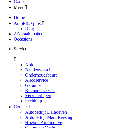
Contact
Meer
Home
AutoPRO plus
Blog
Afspraak maken
Occasions
Service
Apk
Bandenwissel
Onderhoudsbeurt
Aircoservice
Garantie
Reminderservice
Verzekeringen
Pechhulp
Contact
Autobedrijf Dalhoeven
Autobedrijf Marc Reesing
Hoetink Automotive
Garage de Vecht