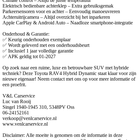
Climate control – Altijd de juiste temperatuur
Elektrisch bedienbare achterklep – Extra gebruiksgemak
Parkeersensoren voor en achter – Eenvoudig manoeuvreren
Achteruitrijcamera – Altijd overzicht bij het inparkeren
Apple CarPlay & Android Auto – Naadloze smartphone-integratie
Onderhoud & Garantie:
✅ Keurig onderhouden exemplaar
✅ Wordt geleverd met een onderhoudsbeurt
✅ Inclusief 1 jaar volledige garantie
✅ APK geldig tot 01-2027
Op zoek naar een ruime, luxe en betrouwbare SUV met hybride
techniek? Deze Toyota RAV4 Hybrid Dynamic staat klaar voor zijn
nieuwe eigenaar! Neem contact met ons op voor meer informatie of
een proefrit.
V&L Carservice
Luc van Rooij
Singel 1940-1945 310, 5348PV Oss
06-24152161
verkoop@venlcarservice.nl
www.venlcarservice.nl
Disclaimer: Alle moeite is genomen om de informatie in deze