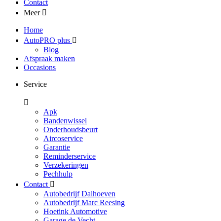
Contact
Meer
Home
AutoPRO plus
Blog
Afspraak maken
Occasions
Service
Apk
Bandenwissel
Onderhoudsbeurt
Aircoservice
Garantie
Reminderservice
Verzekeringen
Pechhulp
Contact
Autobedrijf Dalhoeven
Autobedrijf Marc Reesing
Hoetink Automotive
Garage de Vecht