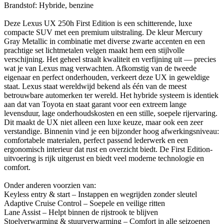
Brandstof: Hybride, benzine
Deze Lexus UX 250h First Edition is een schitterende, luxe
compacte SUV met een premium uitstraling. De kleur Mercury
Gray Metallic in combinatie met diverse zwarte accenten en een
prachtige set lichtmetalen velgen maakt hem een stijlvolle
verschijning. Het geheel straalt kwaliteit en verfijning uit — precies
wat je van Lexus mag verwachten. Afkomstig van de tweede
eigenaar en perfect onderhouden, verkeert deze UX in geweldige
staat. Lexus staat wereldwijd bekend als één van de meest
betrouwbare automerken ter wereld. Het hybride systeem is identiek
aan dat van Toyota en staat garant voor een extreem lange
levensduur, lage onderhoudskosten en een stille, soepele rijervaring.
Dit maakt de UX niet alleen een luxe keuze, maar ook een zeer
verstandige. Binnenin vind je een bijzonder hoog afwerkingsniveau:
comfortabele materialen, perfect passend lederwerk en een
ergonomisch interieur dat rust en overzicht biedt. De First Edition-
uitvoering is rijk uitgerust en biedt veel moderne technologie en
comfort.
Onder anderen voorzien van:
Keyless entry & start – Instappen en wegrijden zonder sleutel
Adaptive Cruise Control – Soepele en veilige ritten
Lane Assist – Helpt binnen de rijstrook te blijven
Stoelverwarming & stuurverwarming – Comfort in alle seizoenen