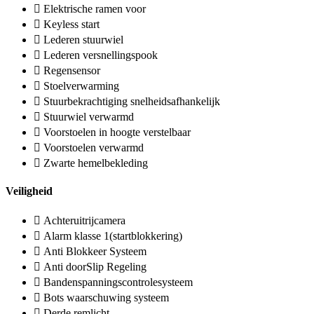
Elektrische ramen voor
Keyless start
Lederen stuurwiel
Lederen versnellingspook
Regensensor
Stoelverwarming
Stuurbekrachtiging snelheidsafhankelijk
Stuurwiel verwarmd
Voorstoelen in hoogte verstelbaar
Voorstoelen verwarmd
Zwarte hemelbekleding
Veiligheid
Achteruitrijcamera
Alarm klasse 1(startblokkering)
Anti Blokkeer Systeem
Anti doorSlip Regeling
Bandenspanningscontrolesysteem
Bots waarschuwing systeem
Derde remlicht