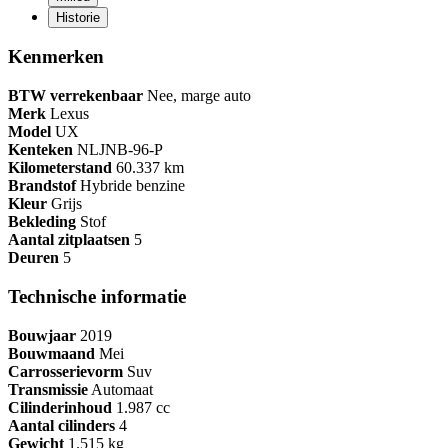
Historie
Kenmerken
BTW verrekenbaar
Nee, marge auto
Merk
Lexus
Model
UX
Kenteken
NL
JNB-96-P
Kilometerstand
60.337 km
Brandstof
Hybride benzine
Kleur
Grijs
Bekleding
Stof
Aantal zitplaatsen
5
Deuren
5
Technische informatie
Bouwjaar
2019
Bouwmaand
Mei
Carrosserievorm
Suv
Transmissie
Automaat
Cilinderinhoud
1.987 cc
Aantal cilinders
4
Gewicht
1.515 kg