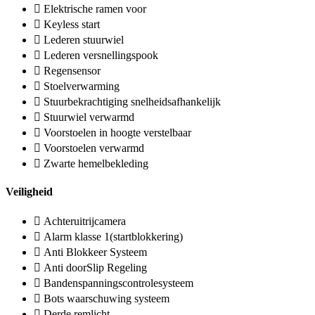
Elektrische ramen voor
Keyless start
Lederen stuurwiel
Lederen versnellingspook
Regensensor
Stoelverwarming
Stuurbekrachtiging snelheidsafhankelijk
Stuurwiel verwarmd
Voorstoelen in hoogte verstelbaar
Voorstoelen verwarmd
Zwarte hemelbekleding
Veiligheid
Achteruitrijcamera
Alarm klasse 1(startblokkering)
Anti Blokkeer Systeem
Anti doorSlip Regeling
Bandenspanningscontrolesysteem
Bots waarschuwing systeem
Derde remlicht