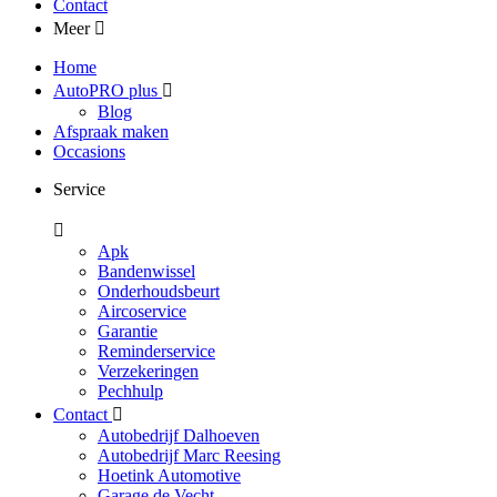
Contact
Meer
Home
AutoPRO plus
Blog
Afspraak maken
Occasions
Service
Apk
Bandenwissel
Onderhoudsbeurt
Aircoservice
Garantie
Reminderservice
Verzekeringen
Pechhulp
Contact
Autobedrijf Dalhoeven
Autobedrijf Marc Reesing
Hoetink Automotive
Garage de Vecht