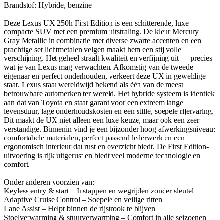
Brandstof: Hybride, benzine
Deze Lexus UX 250h First Edition is een schitterende, luxe
compacte SUV met een premium uitstraling. De kleur Mercury
Gray Metallic in combinatie met diverse zwarte accenten en een
prachtige set lichtmetalen velgen maakt hem een stijlvolle
verschijning. Het geheel straalt kwaliteit en verfijning uit — precies
wat je van Lexus mag verwachten. Afkomstig van de tweede
eigenaar en perfect onderhouden, verkeert deze UX in geweldige
staat. Lexus staat wereldwijd bekend als één van de meest
betrouwbare automerken ter wereld. Het hybride systeem is identiek
aan dat van Toyota en staat garant voor een extreem lange
levensduur, lage onderhoudskosten en een stille, soepele rijervaring.
Dit maakt de UX niet alleen een luxe keuze, maar ook een zeer
verstandige. Binnenin vind je een bijzonder hoog afwerkingsniveau:
comfortabele materialen, perfect passend lederwerk en een
ergonomisch interieur dat rust en overzicht biedt. De First Edition-
uitvoering is rijk uitgerust en biedt veel moderne technologie en
comfort.
Onder anderen voorzien van:
Keyless entry & start – Instappen en wegrijden zonder sleutel
Adaptive Cruise Control – Soepele en veilige ritten
Lane Assist – Helpt binnen de rijstrook te blijven
Stoelverwarming & stuurverwarming – Comfort in alle seizoenen