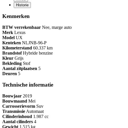
Historie
Kenmerken
BTW verrekenbaar
Nee, marge auto
Merk
Lexus
Model
UX
Kenteken
NL
JNB-96-P
Kilometerstand
60.337 km
Brandstof
Hybride benzine
Kleur
Grijs
Bekleding
Stof
Aantal zitplaatsen
5
Deuren
5
Technische informatie
Bouwjaar
2019
Bouwmaand
Mei
Carrosserievorm
Suv
Transmissie
Automaat
Cilinderinhoud
1.987 cc
Aantal cilinders
4
Gewicht
1.515 kg